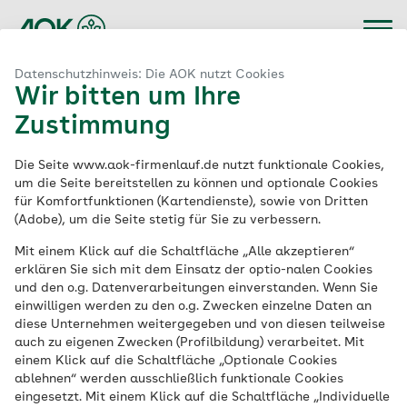
Datenschutzhinweis: Die AOK nutzt Cookies
AOK-Firmenläufe
Wir bitten um Ihre
AOK-Firmenläufe
Zustimmung
Bildergalerie
Unsere Firmenläufe
Die Seite www.aok-firmenlauf.de nutzt funktionale Cookies,
um die Seite bereitstellen zu können und optionale Cookies
Tipps & Tools
auf einen Blick
für Komfortfunktionen (Kartendienste), sowie von Dritten
(Adobe), um die Seite stetig für Sie zu verbessern.
Archiv
Mit einem Klick auf die Schaltfläche „Alle akzeptieren“
erklären Sie sich mit dem Einsatz der optio-nalen Cookies
Von Kiel bis Siegen – wir bringen Bewegung in Ihre
und den o.g. Datenverarbeitungen einverstanden. Wenn Sie
Stadt veranstalten gemeinsam mit unseren Partnern
einwilligen werden zu den o.g. Zwecken einzelne Daten an
Gebärdensprache
in Westfalen-Lippe und Schleswig-Holstein auch in
diese Unternehmen weitergegeben und von diesen teilweise
diesem Jahr wieder viele AOK-Firmenläufe. Alle
auch zu eigenen Zwecken (Profilbildung) verarbeitet. Mit
Termine finden Sie hier:
einem Klick auf die Schaltfläche „Optionale Cookies
Leichte Sprache
ablehnen“ werden ausschließlich funktionale Cookies
eingesetzt. Mit einem Klick auf die Schaltfläche „Individuelle